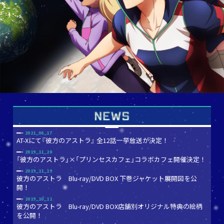
2021_06_17
AT-Xにて『彼方のアストラ』 全12話一挙放送が決定！
2019_11_20
「彼方のアストラ」×「プリンセスカフェ」コラボカフェ開催決定！
2019_11_19
彼方のアストラ Blu-ray/DVD BOX 下巻ジャケット展開図を公
開！
2019_10_11
彼方のアストラ Blu-ray/DVD BOX店舗別オリジナル特典の絵柄
を公開！